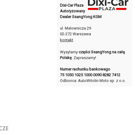
Dixi-Car Plaza
Autoryzowany
Dealer SsangYong KGM
ul. Malownicza 29
02-272 Warszawa
kontakt
Wysyłamy
części SsangYong na całą
Polskę
. Zapraszamy!
Numer rachunku bankowego
75 1050 1025 1000 0090 8282 7412
Odbiorca: AutoWitolin Moto sp. z o.o.