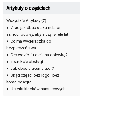
Artykuły o częściach
Wszystkie Artykuły
(7)
●
7 rad jak dbać o akumulator
samochodowy, aby służył wiele lat
●
Co ma wycieraczka do
bezpieczeństwa
●
Czy wozić litr oleju na dolewkę?
●
Instrukcje obsługi
●
Jak dbać o akumulator?
●
Skąd części bez logo i bez
homologacji?
●
Usterki klocków hamulcowych