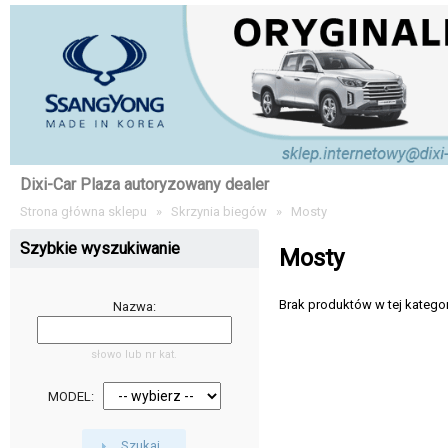
Dixi-Car Plaza autoryzowany dealer
Strona główna sklepu
»
Skrzynia biegów
»
Mosty
Szybkie wyszukiwanie
Mosty
Brak produktów w tej kategori
Nazwa:
słowo lub nr kat.
MODEL:
Szukaj