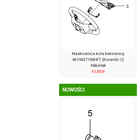
Maskownica koła kierownicy
4619037100HFT (Korando C)
193,17zł
61,50zł
NOWOŚCI