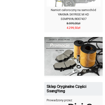
Namiot całoroczny na samochód
YAKIMA SKYRISE M HD
SSMP6YA/8007437
8.599,00zł
4.299,50zł
Sklep Oryginalne Części
SsangYong
Prowadzony przez: