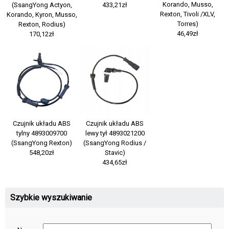
Korando, Musso,
(SsangYong Actyon,
433,21zł
Rexton, Tivoli /XLV,
Korando, Kyron, Musso,
Torres)
Rexton, Rodius)
46,49zł
170,12zł
Czujnik układu ABS
Czujnik układu ABS
tylny 4893009700
lewy tył 4893021200
(SsangYong Rexton)
(SsangYong Rodius /
548,20zł
Stavic)
434,65zł
Szybkie wyszukiwanie